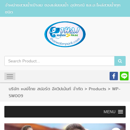
จำหน่ายสวนน้ำเป่าลม ของเล่นบนน้ำ อุปกรณ์ และอะไหล่สวนน้ำทุก
ชนิด
Toggle
navigation
บริษัท หงษ์ไทย สปอร์ต อีควิปเม้นท์ จำกัด
>
Products
>
WP-
SW009
MENU