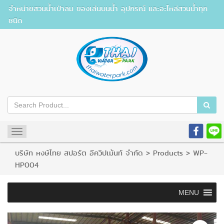
จำหน่ายสวนน้ำเป่าลม ของเล่นบนน้ำ อุปกรณ์ และอะไหล่สวนน้ำทุก
ชนิด
Toggle
navigation
บริษัท หงษ์ไทย สปอร์ต อีควิปเม้นท์ จำกัด
>
Products
>
WP-
HP004
MENU