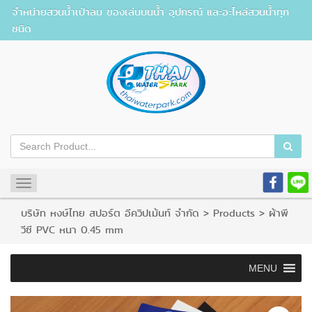
จำหน่ายสวนน้ำเป่าลม ของเล่นบนน้ำ อุปกรณ์ และอะไหล่สวนน้ำทุก
ชนิด
Toggle
navigation
บริษัท หงษ์ไทย สปอร์ต อีควิปเม้นท์ จำกัด
>
Products
>
ผ้าพี
วีซี PVC หนา 0.45 mm
MENU